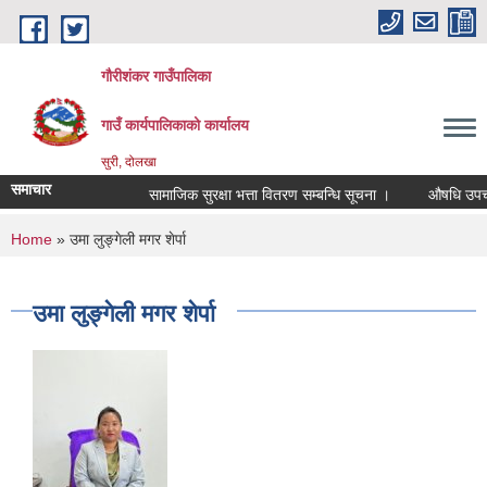
Skip to main content
गौरीशंकर गाउँपालिका
गाउँ कार्यपालिकाको कार्यालय
सुरी, दोलखा
समाचार
सामाजिक सुरक्षा भत्ता वितरण सम्बन्धि सूचना ।
औषधि उपचार खर
You are here
Home
» उमा लुङ्गेली मगर शेर्पा
उमा लुङ्गेली मगर शेर्पा