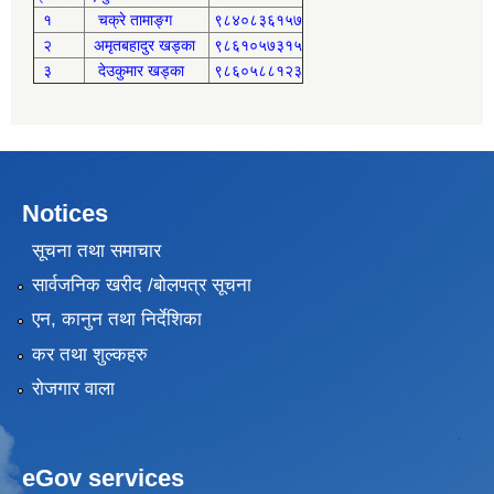
१
चक्रे तामाङ्ग
९८४०८३६१५७
२
अमृतबहादुर खड्का
९८६१०५७३१५
३
देउकुमार खड्का
९८६०५८८१२३
Notices
सूचना तथा समाचार
सार्वजनिक खरीद /बोलपत्र सूचना
एन, कानुन तथा निर्देशिका
कर तथा शुल्कहरु
रोजगार वाला
eGov services