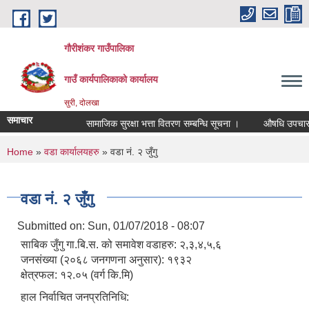
Skip to main content
गौरीशंकर गाउँपालिका
गाउँ कार्यपालिकाको कार्यालय
सुरी, दोलखा
समाचार
सामाजिक सुरक्षा भत्ता वितरण सम्बन्धि सूचना ।
औषधि उपचार खर्च
You are here
Home
»
वडा कार्यालयहरु
» वडा नं. २ जुँगु
वडा नं. २ जुँगु
Submitted on:
Sun, 01/07/2018 - 08:07
साबिक जुँगु गा.बि.स. को समावेश वडाहरु: २,३,४,५,६
जनसंख्या (२०६८ जनगणना अनुसार): १९३२
क्षेत्रफल: १२.०५ (वर्ग कि.मि)
हाल निर्वाचित जनप्रतिनिधि: