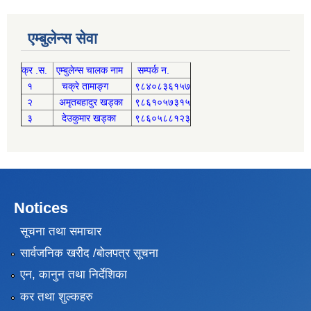
एम्बुलेन्स सेवा
क्र .स.
एम्बुलेन्स चालक नाम
सम्पर्क न.
१
चक्रे तामाङ्ग
९८४०८३६१५७
२
अमृतबहादुर खड्का
९८६१०५७३१५
३
देउकुमार खड्का
९८६०५८८१२३
Notices
सूचना तथा समाचार
सार्वजनिक खरीद /बोलपत्र सूचना
एन, कानुन तथा निर्देशिका
कर तथा शुल्कहरु