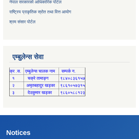
नेपाल सरकारको आधिकारिक पोर्टल
राष्ट्रिय प्राकृतिक स्रोत तथा वित्त आयोग
श्रम संसार पोर्टल
एम्बुलेन्स सेवा
क्र .स.
एम्बुलेन्स चालक नाम
सम्पर्क न.
१
चक्रे तामाङ्ग
९८४०८३६१५७
२
अमृतबहादुर खड्का
९८६१०५७३१५
३
देउकुमार खड्का
९८६०५८८१२३
Notices