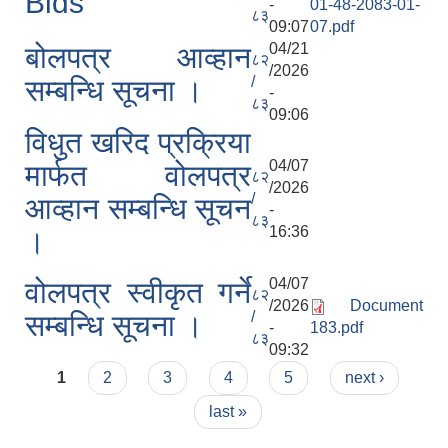
Bids
-
01-48-2083-01-
८३
09:07
07.pdf
04/21
बोलपत्र आव्हान
८२
/2026
/
सम्बन्धि सूचना ।
-
८३
09:06
विधुत खरिद प्रक्रिया
04/07
मार्फत वोलपत्र
८२
/2026
/
आव्हान सम्बन्धि सूचन
-
८३
16:36
।
04/07
वोलपत्र स्वीकृत गर्ने
८२
/2026
Document
/
सम्बन्धि सूचना ।
-
183.pdf
८३
09:32
Pages
1
2
3
4
5
next ›
last »